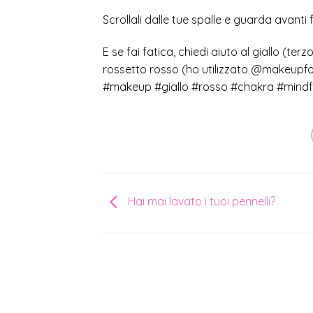
Scrollali dalle tue spalle e guarda avanti f
E se fai fatica, chiedi aiuto al giallo (t
rossetto rosso (ho utilizzato @makeupfore
#makeup #giallo #rosso #chakra #mindf
Hai mai lavato i tuoi pennelli?