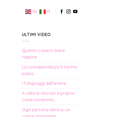
EN
IT
ULTIMI VIDEO
Quanto ci piace avere
ragione
La consapevolezza è il primo
passo.
I 5 linguaggi dell’amore.
A volte la vita non è proprio
come vorremmo…
Ogni persona vibra su un
colore dominante