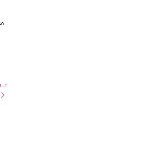
so
 tua