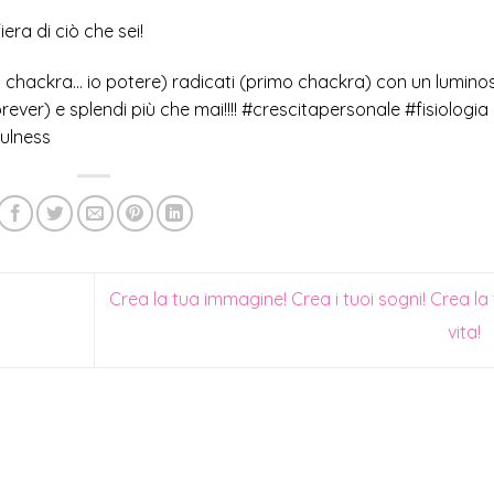
iera di ciò che sei!
erzo chackra… io potere) radicati (primo chackra) con un lumino
ver) e splendi più che mai!!!! #crescitapersonale #fisiologia
ulness
Crea la tua immagine! Crea i tuoi sogni! Crea la
vita!