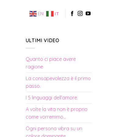
EN
IT
ULTIMI VIDEO
Quanto ci piace avere
ragione
La consapevolezza è il primo
passo.
I 5 linguaggi dell’amore.
A volte la vita non è proprio
come vorremmo…
Ogni persona vibra su un
colore dominante