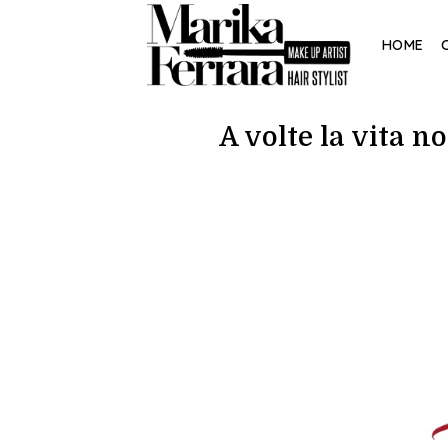
Skip
to
HOME
content
A volte la vita 