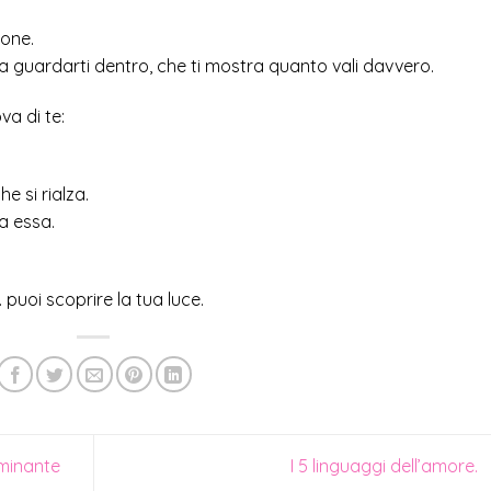
ione.
e a guardarti dentro, che ti mostra quanto vali davvero.
va di te:
e si rialza.
a essa.
puoi scoprire la tua luce.
minante
I 5 linguaggi dell’amore.