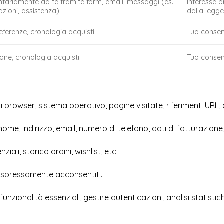
lontariamente da te tramite form, email, messaggi (es.
Interesse p
azioni, assistenza)
dalla legg
eferenze, cronologia acquisti
Tuo consen
ione, cronologia acquisti
Tuo consen
o di browser, sistema operativo, pagine visitate, riferimenti URL,
ome, indirizzo, email, numero di telefono, dati di fatturazione
nziali, storico ordini, wishlist, etc.
 espressamente acconsentiti.
e funzionalità essenziali, gestire autenticazioni, analisi statist