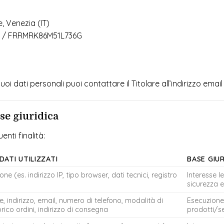
e, Venezia (IT)
274 / FRRMRK86M51L736G
uoi dati personali puoi contattare il Titolare all’indirizzo emai
ase giuridica
enti finalità:
DATI UTILIZZATI
BASE GIU
one (es. indirizzo IP, tipo browser, dati tecnici, registro
Interesse l
sicurezza e
indirizzo, email, numero di telefono, modalità di
Esecuzione 
ico ordini, indirizzo di consegna
prodotti/se